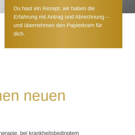
Du hast ein Rezept, wir haben die
Erfahrung mit Antrag und Abrechnung –
und übernehmen den Papierkram für
dich.
inen neuen
EM
erapie, bei krankheitsbedingtem