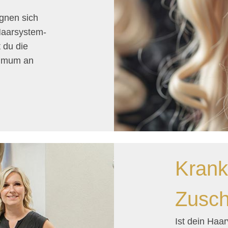
gnen sich
Haarsystem-
 du die
ximum an
Krank
Zusch
Ist dein Haar