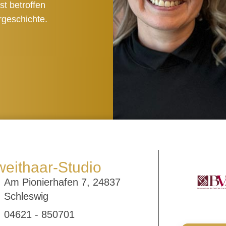
st betroffen
rgeschichte.
weithaar-Studio
Am Pionierhafen 7, 24837
Schleswig
04621 - 850701