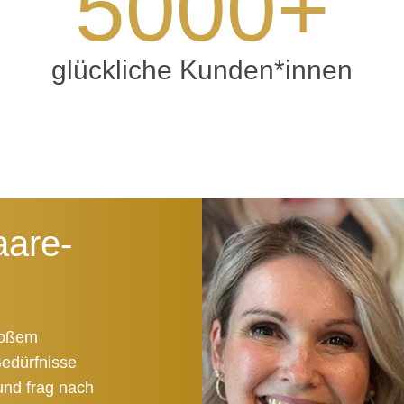
5000
+
glückliche Kunden*innen
aare-
roßem
edürfnisse
und frag nach