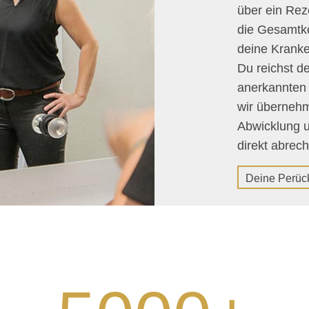
über ein Rez
die Gesamtko
deine Kranke
Du reichst de
anerkannten 
wir übernehm
Abwicklung u
direkt abrec
Deine Perüc