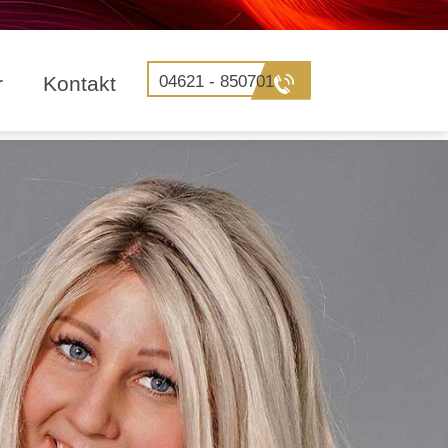
r
Kontakt
04621 - 850701